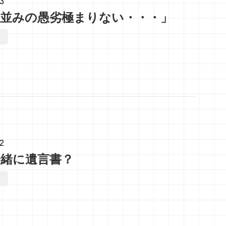
13
会並みの愚劣極まりない・・・」
12
一緒に遺言書？