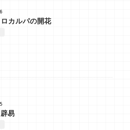
16
ウロカルパの開花
15
に辟易