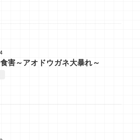
14
の食害～アオドウガネ大暴れ～