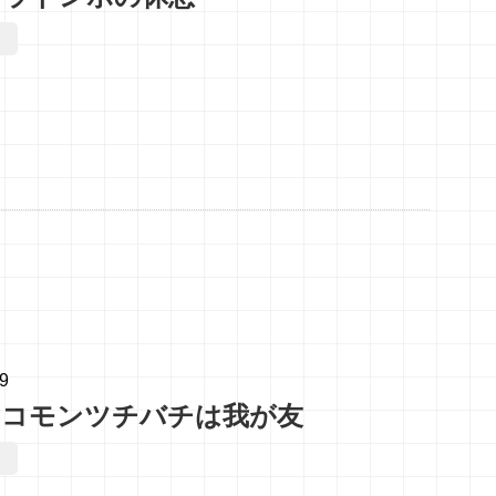
09
のコモンツチバチは我が友