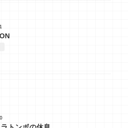
1
ION
10
カラトンボの休息