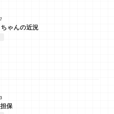
17
きちゃんの近況
13
の担保