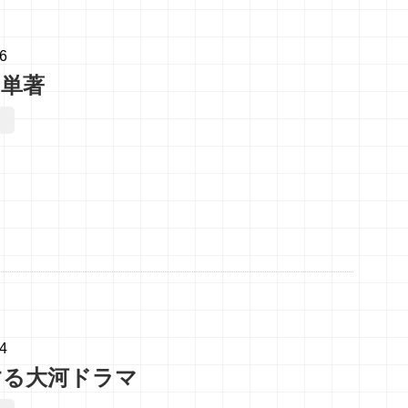
06
と単著
04
する大河ドラマ