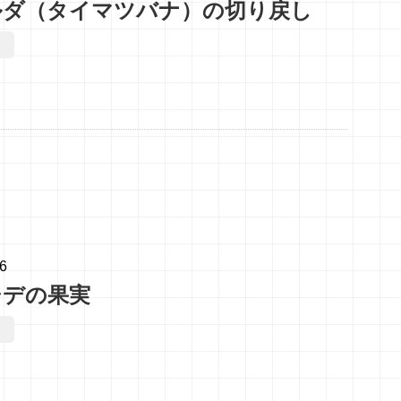
ルダ（タイマツバナ）の切り戻し
06
シデの果実