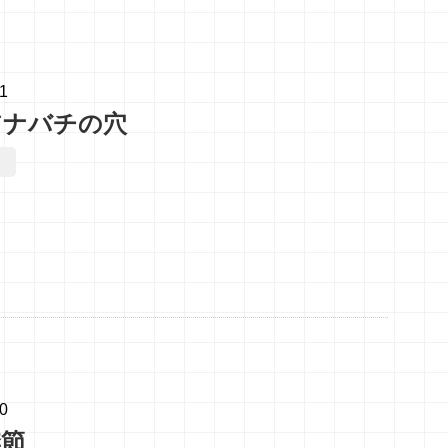
31
アナバチの穴
30
季節