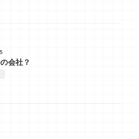
05
子の会社？