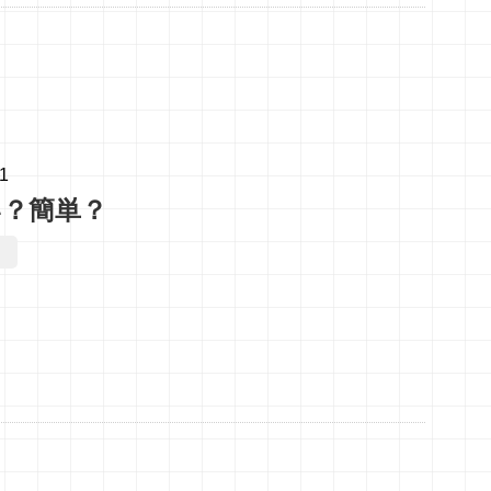
01
い？簡単？