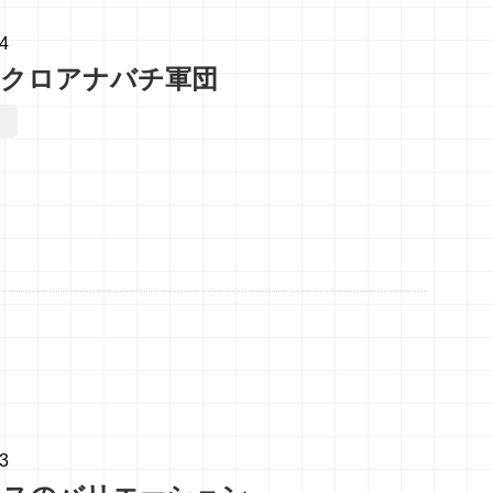
04
！クロアナバチ軍団
03