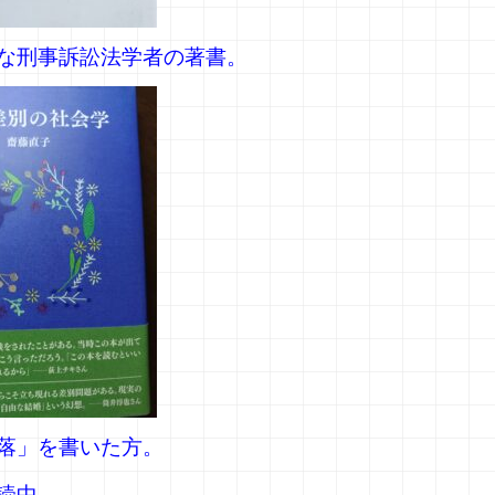
な刑事訴訟法学者の著書。
落」を書いた方。
読中。