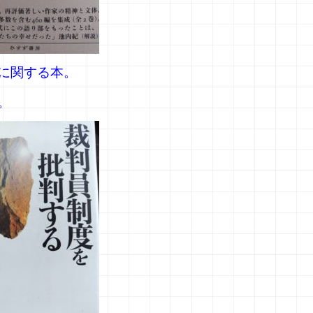
に関する本。
。