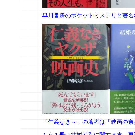
早川書房のポケットミステリと著名
「仁義なき～」の著者は「映画の奈
もう１冊は結婚差別に関する本。再