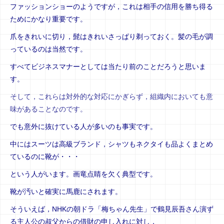
ファッションショーのようですが，これは相手の信用を勝ち得る
ためにかなり重要です。
爪をきれいに切り，髭はきれいさっぱり剃っておく。髪の毛が調
っているのは当然です。
すべてビジネスマナーとしては当たり前のことだろうと思いま
す。
そして，これらは対外的な対応にかぎらず，組織内においても意
味があることなのです。
でも意外に抜けている人が多いのも事実です。
中にはスーツは高級ブランド，シャツもネクタイも品よくまとめ
ているのに靴が・・・
という人がいます。画竜点睛を欠く典型です。
靴が汚いと確実に馬鹿にされます。
そういえば，NHKの朝ドラ「梅ちゃん先生」で鶴見辰吾さん演ず
る主人公の叔父からの借財の申し入れに対し，