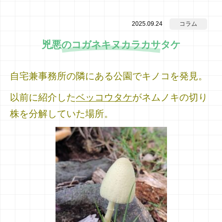
2025.09.24
コラム
兇悪のコガネキヌカラカサタケ
自宅兼事務所の隣にある公園でキノコを発見。
以前に紹介した
ベッコウタケ
がネムノキの切り
株を分解していた場所。