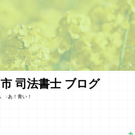
市 司法書士 ブログ
ム
あ！青い！